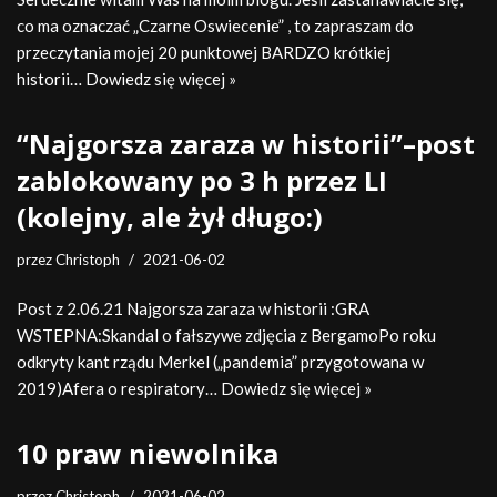
co ma oznaczać „Czarne Oswiecenie” , to zapraszam do
przeczytania mojej 20 punktowej BARDZO krótkiej
historii…
Dowiedz się więcej »
“Najgorsza zaraza w historii”–post
zablokowany po 3 h przez LI
(kolejny, ale żył długo:)
przez
Christoph
2021-06-02
Post z 2.06.21 Najgorsza zaraza w historii :GRA
WSTEPNA:Skandal o fałszywe zdjęcia z BergamoPo roku
odkryty kant rządu Merkel („pandemia” przygotowana w
2019)Afera o respiratory…
Dowiedz się więcej »
10 praw niewolnika
przez
Christoph
2021-06-02