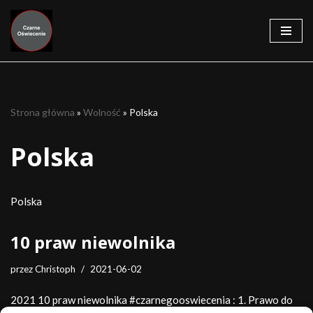
Przejdź
do
treści
Strona główna
»
Wolność
»
Polska
Polska
Polska
10 praw niewolnika
przez
Christoph
2021-06-02
2021 10 praw niewolnika #czarnegooswiecenia : 1. Prawo do