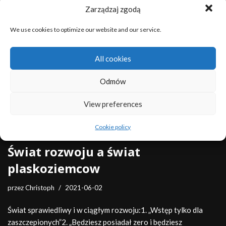
permanentnego testu. 2. Prawo do bezrobocia 3. Prawo na
Zarządzaj zgodą
szczepionkę c-x 4. Prawo do bycia cenzurowanym…
Dowiedz
się więcej »
We use cookies to optimize our website and our service.
Spij sobie dalej, naiwna owieczko !
All cookies
przez
Christoph
2021-06-02
Odmów
Spij sobie dalej , naiwna owieczko 1. Miliardy ludzi już lub zaraz
View preferences
w egzystencjalnych problemach 2. Miliony dzieci – dodatkowo
– przed śmiercią głodową. 3.…
Dowiedz się więcej »
Cookie policy
Świat rozwoju a świat
plaskoziemcow
przez
Christoph
2021-06-02
Świat sprawiedliwy i w ciągłym rozwoju:1. „Wstęp tylko dla
zaszczepionych”2. „Będziesz posiadał zero i będziesz