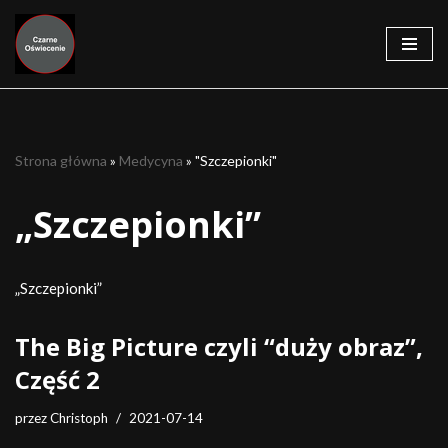
Przejdź
do
treści
Strona główna
»
Medycyna
»
"Szczepionki"
„Szczepionki”
„Szczepionki”
The Big Picture czyli “duży obraz”,
Część 2
przez
Christoph
2021-07-14