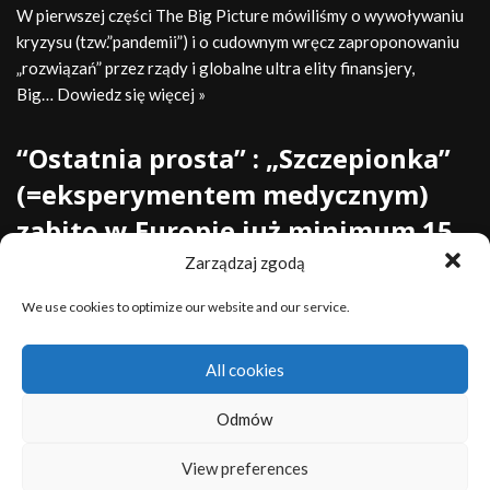
W pierwszej części The Big Picture mówiliśmy o wywoływaniu
kryzysu (tzw.”pandemii”) i o cudownym wręcz zaproponowaniu
„rozwiązań” przez rządy i globalne ultra elity finansjery,
Big…
Dowiedz się więcej »
“Ostatnia prosta” : „Szczepionka”
(=eksperymentem medycznym)
zabito w Europie już minimum 15
tysięcy osób i zraniono , w tym
Zarządzaj zgodą
minimum 50% poważnie, 1.5
We use cookies to optimize our website and our service.
miliona ludzi.
All cookies
przez
Christoph
2021-07-01
Odmów
“Ostatnia prosta” : „Szczepionka” (=eksperymentem
medycznym) zabito w Europie już minimum 15 tysięcy osób i
View preferences
zraniono , w tym minimum 50% poważnie, 1.5 miliona ludzi.