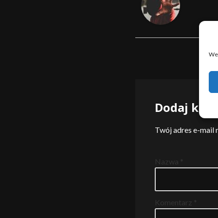
We 
Dodaj kom
Twój adres e-mail 
Nazwa
*
Komentarz
*