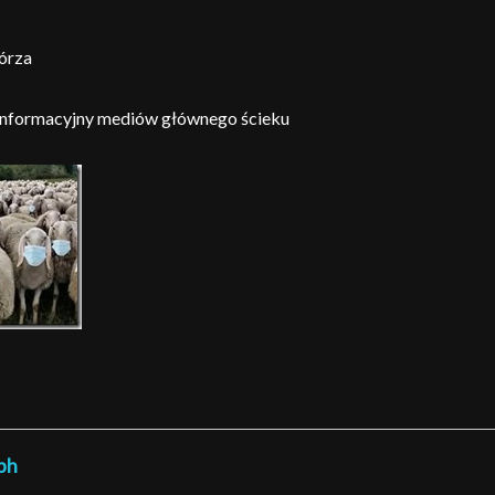
órza
 informacyjny mediów głównego ścieku
ph