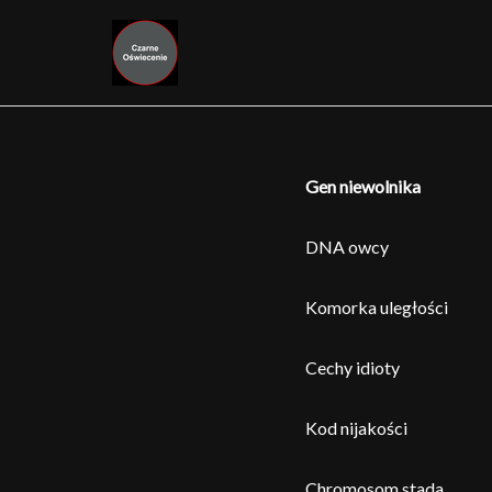
Przejdź
do
treści
Gen niewolnika
DNA owcy
Komorka uległości
Cechy idioty
Kod nijakości
Chromosom stada