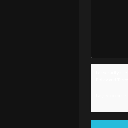
For security, us
Policy
and
Terms
I agree to these