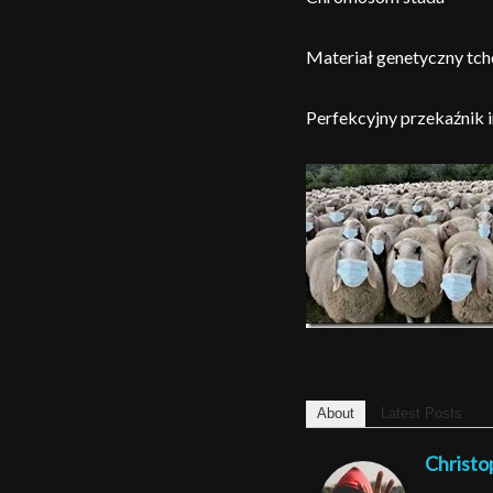
Materiał genetyczny tch
Perfekcyjny przekaźnik
About
Latest Posts
Christo