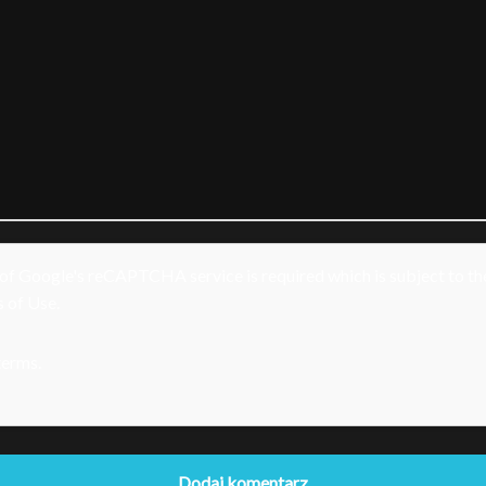
e of Google's reCAPTCHA service is required which is subject to t
 of Use
.
 terms
.