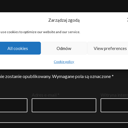
Zarządzaj zgodą
use cookies to optimize our website and our service.
All cookies
Odmów
View preferences
entarz
Cookie policy
nie zostanie opublikowany.
Wymagane pola są oznaczone
*
Adres e-mail
*
Witryna inte