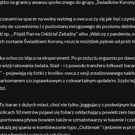
ątko na granicy awansu społecznego do grupy „Świadków Korony”
czasami na spacer na wolny wybieg a owca uczy się jak być czymś 
ępoty do szowinizmu i z pustostanu mózgowego do poziomu debiln
 np. „ Pójdź Pan na Oddział Zakaźny” albo „Walczę z pandemia, nos
ch zostanie Świadkiem Korony, reszcie móżdżek pęknie od prób tr
a ochoczo idąca na eksperyment. Po przeżyciu orgazmu po dawce e
 wizji ratowania świata. Stad – i z powodu transferu kilkuset bara
 – pojawiają się fotki z kroliko-owca z sesji zrealizowanego nakł
narkomanem szczypawkowym z cokwartalnym update’m. Szybciej
zi.
 To baran z dużych miast, choć nie tylko, joggujacy z podwójnym 
kolicach 50 metrów pojawi się foliarz oddychający powietrzem be
portowana pływa bowiem także w szmatotwarzy w basenie i czeka
każą jej spania w kombinezonie typu „Outbreak” i jedzenie w przył
edal olimpijski w Igrzyskach Owiec.