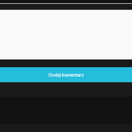
e of Google's reCAPTCHA service is required which is subject to t
 of Use
.
 terms
.