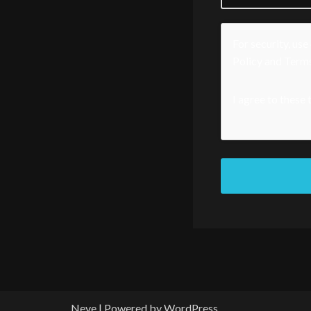
For security, us
Policy
and
Terms
I agree to these
Neve
| Powered by
WordPress