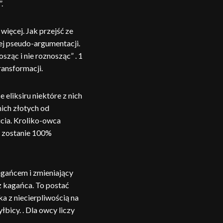
.
więcej. Jak przejść ze
ej pseudo-argumentacji.
ząc i nie roznosząc” . 1
ansformacji.
liksiru niektóre z nich
nich złotych od
ucia. Kroliko-owca
 zostanie 100%
kagańcem i zmieniający
z kagańca. To postać
 z niecierpliwością na
bicy. . Dla owcy liczy