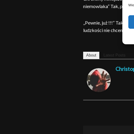
We 
niemowlaka” Tak, pewnie 
„Pewnie, już !!!” Tak, 
ludzkości nie chcemy. Dal
About
Latest Posts
Christo