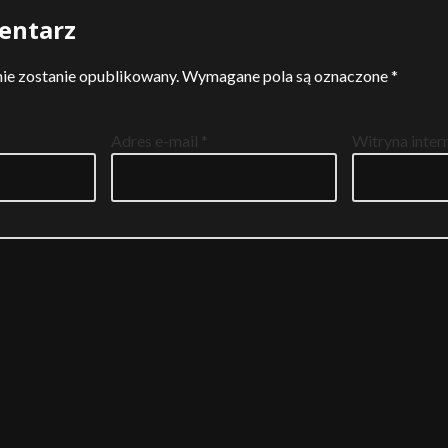
entarz
nie zostanie opublikowany.
Wymagane pola są oznaczone
*
Adres e-mail
*
Witryna inte