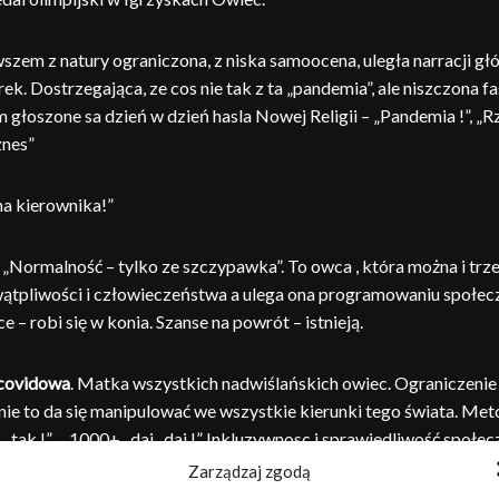
szem z natury ograniczona, z niska samoocena, uległa narracji głów
k. Dostrzegająca, ze cos nie tak z ta „pandemia”, ale niszczona
głoszone sa dzień w dzień hasla Nowej Religii – „Pandemia !”, „R
znes”
na kierownika!”
 ” „Normalność – tylko ze szczypawka”. To owca , która można i tr
 wątpliwości i człowieczeństwa a ulega ona programowaniu społec
e – robi się w konia. Szanse na powrót – istnieją.
 covidowa
. Matka wszystkich nadwiślańskich owiec. Ograniczenie
enie to da się manipulować we wszystkie kierunki tego świata. Meto
 tak !” , „1000+ , daj , daj !” Inkluzywnosc i sprawiedliwość społecz
 „Jestem za” . Apartheid sanitarny ? „Super, fajne”. Bijemy obcokra
Zarządzaj zgodą
Oczywiście, tak ! „Dostaniesz podwyżkę 200 zl , gdy dasz nam w