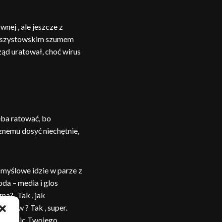
nej , ale jeszcze z
 faszystowskim szumem
ząd uratował, choć wirus
zeba ratować, bo
znemu dosyć niechętnie,
 myślowe idzie w parze z
da – media i glos
na? „Tak , jak
jowców ? Tak , super.
yszczepic Twojego