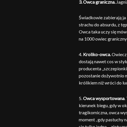
3.
Owca graniczna.
Jagni
Świadkowie zabierają ja 
strachu do absurdu, z t
Owca taka uczy się mówić
na 1000 owiec graniczny
4.
Kroliko-owca.
Owieczk
dostają nawet cos w stylu
producenta „szczepionki”
pozostanie dożywotnio 
królikiem niż wróci do lud
5.
Owca wysportowana
.
kierunek biegu, gdy w o
tragikomiczna, owca wys
moment , gdy pastuchy na
się tylko jedno – zloty m