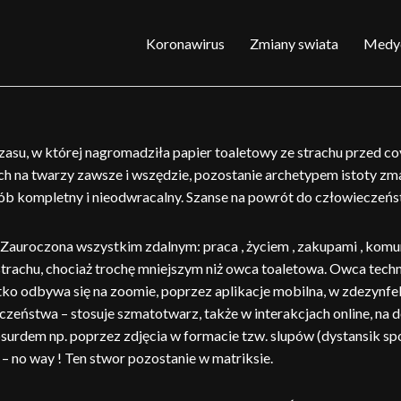
Koronawirus
Zmiany swiata
Medy
asu, w której nagromadziła papier toaletowy ze strachu przed co
h na twarzy zawsze i wszędzie, pozostanie archetypem istoty zma
sób kompletny i nieodwracalny. Szanse na powrót do człowieczeńs
. Zauroczona wszystkim zdalnym: praca , życiem , zakupami , komun
rachu, chociaż trochę mniejszym niż owca toaletowa. Owca techn
tko odbywa się na zoomie, poprzez aplikacje mobilna, w zdezy
eczeństwa – stosuje szmatotwarz, także w interakcjach online, na
urdem np. poprzez zdjęcia w formacie tzw. slupów (dystansik spo
 no way ! Ten stwor pozostanie w matriksie.