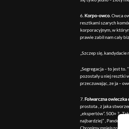
6.
Korpo-owco
. Owca ow
resztkami szarych komóre
korporacyjnym, w którym 
prawie zabil nam caly bi
„Szczep się, kandydacie 
„Segregacja – to jest to.
pozostały u niej resztki
przeczuwając, ze ja – owc
7.
Folwarczna owieczka
prostota , z jaka stworz
„ekspertów”. 500+ ? „Tak ,
najbardziej” , Pandemia ?
Chronimy mniejszości ? 