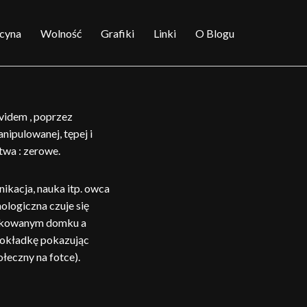
cyna
Wolność
Grafiki
Linki
O Blogu
videm , poprzez
nipulowanej, tępej i
twa : zerowe.
ikacja, nauka itp. owca
ologiczna czuje się
nfekowanym domku a
 dokładkę pokazując
łeczny na fotce).