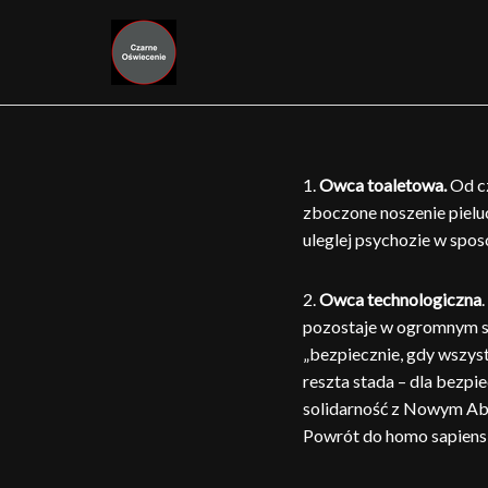
Przejdź
do
treści
1.
Owca toaletowa.
Od cz
zboczone noszenie pieluc
uleglej psychozie w spo
2.
Owca technologiczna
pozostaje w ogromnym st
„bezpiecznie, gdy wszys
reszta stada – dla bezpi
solidarność z Nowym Abs
Powrót do homo sapiens –