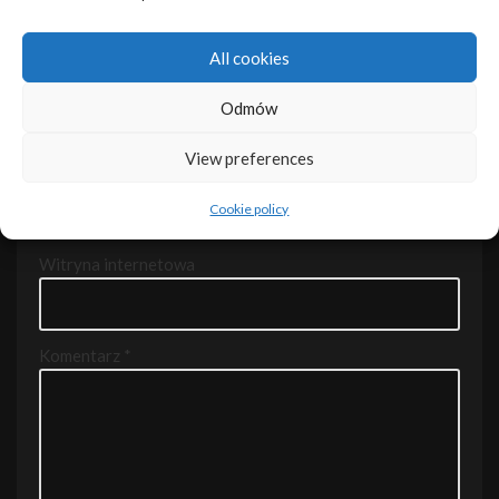
pola są oznaczone
*
All cookies
Nazwa
*
Odmów
View preferences
Adres e-mail
*
Cookie policy
Witryna internetowa
Komentarz
*