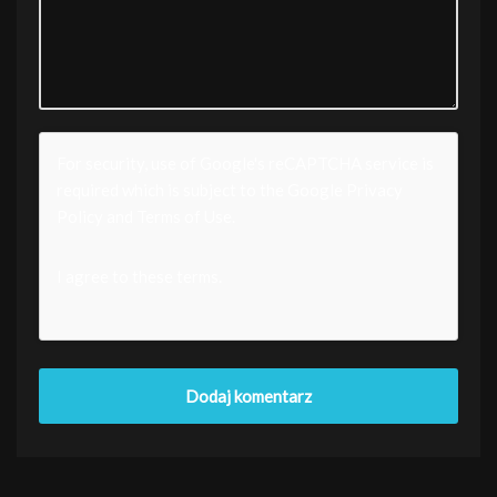
For security, use of Google's reCAPTCHA service is
required which is subject to the Google
Privacy
Policy
and
Terms of Use
.
I agree to these terms
.