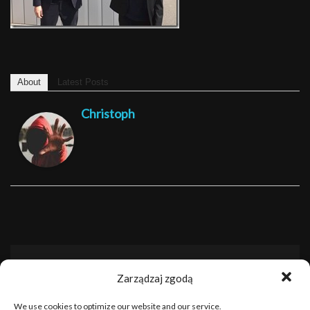
About
Latest Posts
Christoph
Dodaj komentarz
Zarządzaj zgodą
Twój adres e-mail nie zostanie opublikowany.
Wymagane
We use cookies to optimize our website and our service.